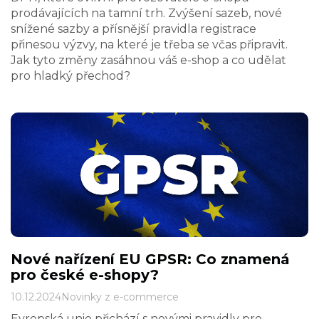
prodávajících na tamní trh. Zvýšení sazeb, nové
snížené sazby a přísnější pravidla registrace
přinesou výzvy, na které je třeba se včas připravit.
Jak tyto změny zasáhnou váš e-shop a co udělat
pro hladký přechod?
Nové nařízení EU GPSR: Co znamená
pro české e-shopy?
10.12.2024
Novinky z e-commerce
Evropská unie přichází s novými pravidly pro