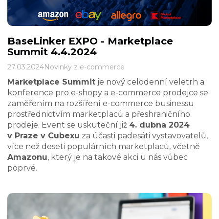
BaseLinker EXPO - Marketplace
Summit 4.4.2024
27.03.2024
Novinky z e-commerce
Marketplace Summit
je nový celodenní veletrh a
konference pro e-shopy a e-commerce prodejce se
zaměřením na rozšíření e-commerce businessu
prostřednictvím marketplaců a přeshraničního
prodeje. Event se uskuteční již
4. dubna 2024
v Praze v Cubexu
za účasti padesáti vystavovatelů,
více než deseti populárních marketplaců, včetně
Amazonu
, který je na takové akci u nás vůbec
poprvé.