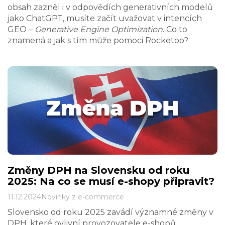
obsah zazněl i v odpovědích generativních modelů
jako ChatGPT, musíte začít uvažovat v intencích
GEO –
Generative Engine Optimization
. Co to
znamená a jak s tím může pomoci Rocketoo?
Změny DPH na Slovensku od roku
2025: Na co se musí e-shopy připravit?
11.12.2024
Novinky z e-commerce
Slovensko od roku 2025 zavádí významné změny v
DPH, které ovlivní provozovatele e-shopů