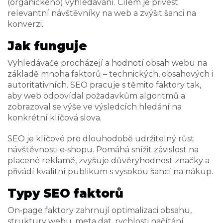
(organického) vyhledávání. Cílem je přivést
relevantní návštěvníky na web a zvýšit šanci na
konverzi.
Jak funguje
Vyhledávače procházejí a hodnotí obsah webu na
základě mnoha faktorů – technických, obsahových i
autoritativních. SEO pracuje s těmito faktory tak,
aby web odpovídal požadavkům algoritmů a
zobrazoval se výše ve výsledcích hledání na
konkrétní klíčová slova.
SEO je klíčové pro dlouhodobě udržitelný růst
návštěvnosti e‑shopu. Pomáhá snížit závislost na
placené reklamě, zvyšuje důvěryhodnost značky a
přivádí kvalitní publikum s vysokou šancí na nákup.
Typy SEO faktorů
On‑page faktory zahrnují optimalizaci obsahu,
struktury webu, meta dat, rychlosti načítání,