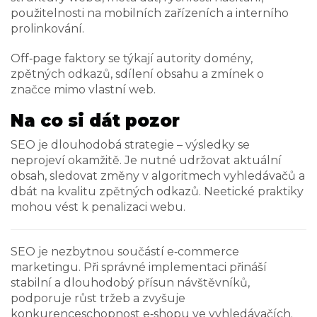
použitelnosti na mobilních zařízeních a interního
prolinkování.
Off‑page faktory se týkají autority domény,
zpětných odkazů, sdílení obsahu a zmínek o
značce mimo vlastní web.
Na co si dát pozor
SEO je dlouhodobá strategie – výsledky se
neprojeví okamžitě. Je nutné udržovat aktuální
obsah, sledovat změny v algoritmech vyhledávačů a
dbát na kvalitu zpětných odkazů. Neetické praktiky
mohou vést k penalizaci webu.
SEO je nezbytnou součástí e‑commerce
marketingu. Při správné implementaci přináší
stabilní a dlouhodobý přísun návštěvníků,
podporuje růst tržeb a zvyšuje
konkurenceschopnost e‑shopu ve vyhledávačích.