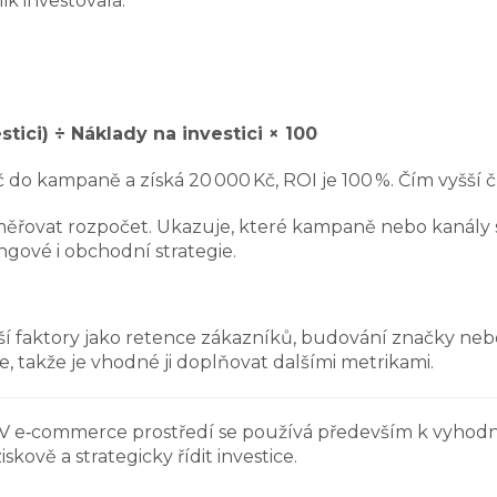
ik investovala.
stici) ÷ Náklady na investici × 100
do kampaně a získá 20 000 Kč, ROI je 100 %. Čím vyšší čí
vat rozpočet. Ukazuje, které kampaně nebo kanály se v
ngové i obchodní strategie.
ší faktory jako retence zákazníků, budování značky ne
e, takže je vhodné ji doplňovat dalšími metrikami.
ic. V e‑commerce prostředí se používá především k vyhod
kově a strategicky řídit investice.