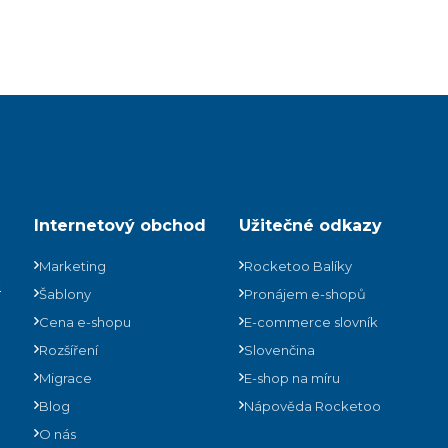
Internetový obchod
Užitečné odkazy
Marketing
Rocketoo Balíky
ů
Šablony
Pronájem e-shopů
Cena e-shopu
E-commerce slovník
Rozšíření
Slovenčina
Migrace
E-shop na míru
Blog
Nápověda Rocketoo
O nás