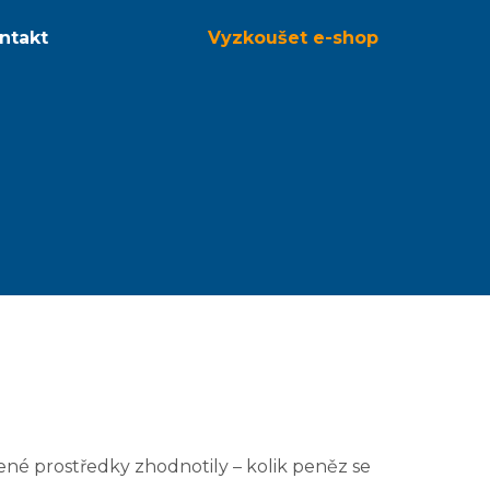
ntakt
Vyzkoušet
e-shop
žené prostředky zhodnotily – kolik peněz se