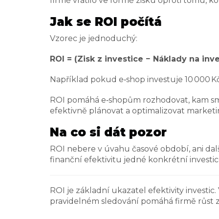
firmě vrátilo ve formě zisku oproti tomu, kol
Jak se ROI počítá
Vzorec je jednoduchý:
ROI = (Zisk z investice − Náklady na inve
Například pokud e‑shop investuje 10 000 Kč 
ROI pomáhá e‑shopům rozhodovat, kam směřo
efektivně plánovat a optimalizovat marketi
Na co si dát pozor
ROI nebere v úvahu časové období, ani dal
finanční efektivitu jedné konkrétní investic
ROI je základní ukazatel efektivity invest
pravidelném sledování pomáhá firmě růst zis