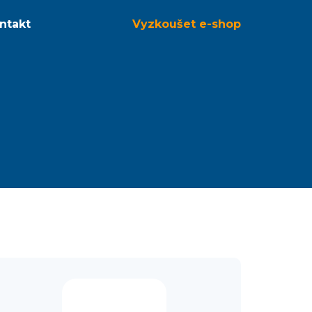
ntakt
Vyzkoušet
e-shop