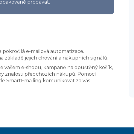
m opakovaně prodávat.
e pokročilá e-mailová automatizace.
a základě jejich chování a nákupních signálů.
í ve vašem e-shopu, kampaně na opuštěný košík,
ky znalosti předchozích nákupů. Pomocí
de SmartEmailing komunikovat za vás.