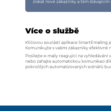
získat nové zákazníky a těm stávající
Více o službě
Klíčovou součástí aplikace SmartEmailing j
Komunikujte s vašimi zákazníky efektivně n
Posílejte e-maily reagující na vyhledáván
nebo zahajte automatickou komunikaci dí
pokročilých automatizovaných scénářů bu