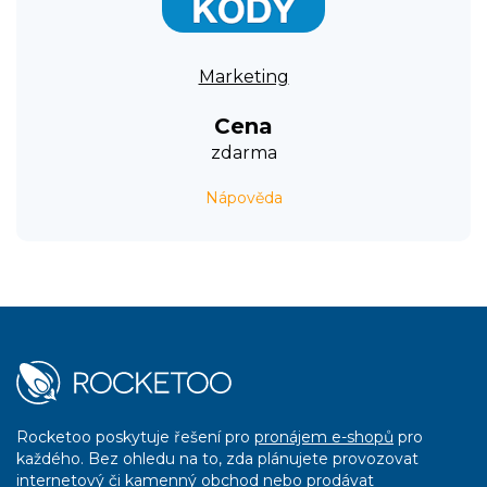
Marketing
Cena
zdarma
Nápověda
Rocketoo poskytuje řešení pro
pronájem e-shopů
pro
každého. Bez ohledu na to, zda plánujete provozovat
internetový či kamenný obchod nebo prodávat