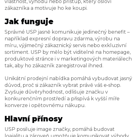
vlastnost, výhodu nebo přístup, který osloví
zákazníka a motivuje ho ke koupi.
Jak funguje
Správné USP jasně komunikuje jedinečný benefit –
například expresní dopravu zdarma, výrobu na
míru, výjimečný zákaznický servis nebo exkluzivní
sortiment. USP by mělo být viditelné na homepage,
produktové stránce i v marketingových materiálech
tak, aby ho zákazník zaregistroval ihned.
Unikátní prodejní nabídka pomáhá vybudovat jasný
důvod, proč si zákazník vybrat právě váš e‑shop.
Zvyšuje důvěryhodnost, odlišuje značku v
konkurenčním prostředí a přispívá k vyšší míře
konverze i opětovnému nákupu.
Hlavní přínosy
USP posiluje image značky, pomáhá budovat
loajalitu a zároveň umožňuje komunikovat výhody