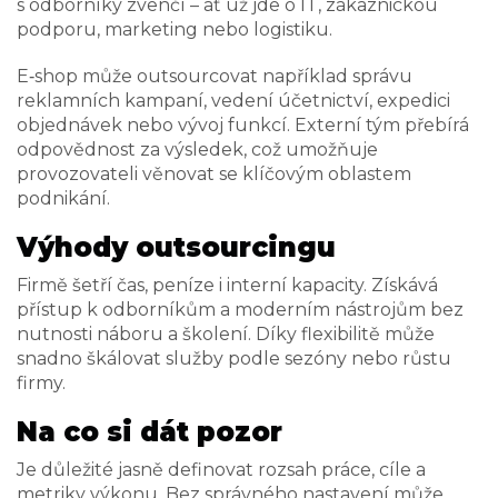
s odborníky zvenčí – ať už jde o IT, zákaznickou
podporu, marketing nebo logistiku.
E‑shop může outsourcovat například správu
reklamních kampaní, vedení účetnictví, expedici
objednávek nebo vývoj funkcí. Externí tým přebírá
odpovědnost za výsledek, což umožňuje
provozovateli věnovat se klíčovým oblastem
podnikání.
Výhody outsourcingu
Firmě šetří čas, peníze i interní kapacity. Získává
přístup k odborníkům a moderním nástrojům bez
nutnosti náboru a školení. Díky flexibilitě může
snadno škálovat služby podle sezóny nebo růstu
firmy.
Na co si dát pozor
Je důležité jasně definovat rozsah práce, cíle a
metriky výkonu. Bez správného nastavení může