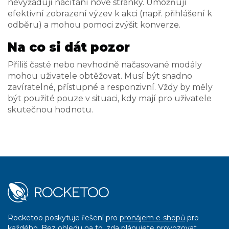
nevyžadují načítání nové stránky. Umožňují
efektivní zobrazení výzev k akci (např. přihlášení k
odběru) a mohou pomoci zvýšit konverze.
Na co si dát pozor
Příliš časté nebo nevhodně načasované modály
mohou uživatele obtěžovat. Musí být snadno
zavíratelné, přístupné a responzivní. Vždy by měly
být použité pouze v situaci, kdy mají pro uživatele
skutečnou hodnotu.
Rocketoo poskytuje řešení pro
pronájem e-shopů
pro
každého. Bez ohledu na to, zda plánujete provozovat