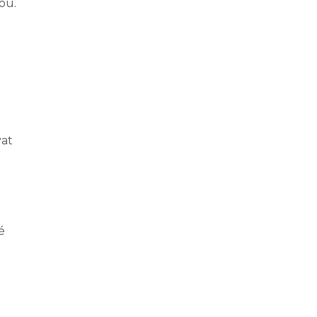
ou.
vat
é