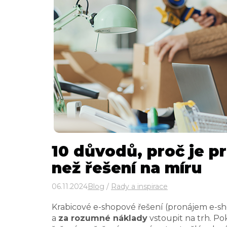
10 důvodů, proč je p
než řešení na míru
06.11.2024
Blog
/
Rady a inspirace
Krabicové e-shopové řešení (pronájem e-sho
a
za
rozumné náklady
vstoupit na trh. P