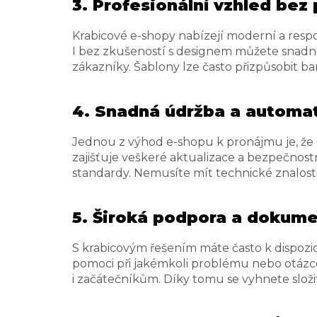
3. Profesionální vzhled bez
Krabicové e-shopy nabízejí moderní a respon
I bez zkušeností s designem můžete snadn
zákazníky. Šablony lze často přizpůsobit b
4. Snadná údržba a automat
Jednou z výhod e-shopu k pronájmu je, že s
zajišťuje veškeré aktualizace a bezpečnostn
standardy. Nemusíte mít technické znalosti
5. Široká podpora a dokum
S krabicovým řešením máte často k dispozi
pomoci při jakémkoli problému nebo otázce.
i začátečníkům. Díky tomu se vyhnete slo