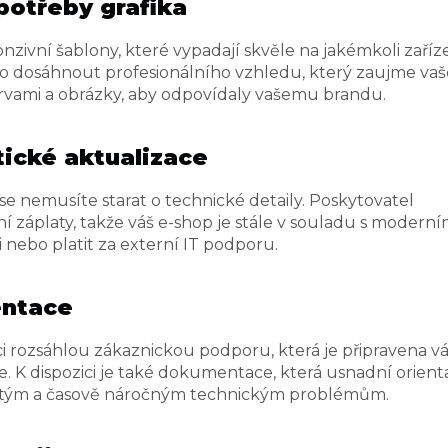
 potřeby grafika
zivní šablony, které vypadají skvěle na jakémkoli zaříze
o dosáhnout profesionálního vzhledu, který zaujme vaš
arvami a obrázky, aby odpovídaly vašemu brandu.
ické aktualizace
e nemusíte starat o technické detaily. Poskytovatel
í záplaty, takže váš e-shop je stále v souladu s moderní
 nebo platit za externí IT podporu.
entace
ci rozsáhlou zákaznickou podporu, která je připravena 
 K dispozici je také dokumentace, která usnadní orient
žitým a časově náročným technickým problémům.