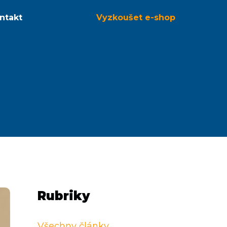
ntakt
Vyzkoušet
e-shop
Rubriky
Všechny články