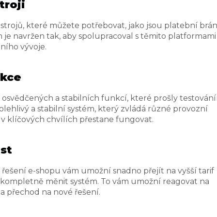
troji
strojů, které můžete potřebovat, jako jsou platební brán
je navržen tak, aby spolupracoval s těmito platformami
tního vývoje.
nkce
ě osvědčených a stabilních funkcí, které prošly testován
olehlivý a stabilní systém, který zvládá různé provozní
v klíčových chvílích přestane fungovat.
st
řešení e-shopu vám umožní snadno přejít na vyšší tarif
li kompletně měnit systém. To vám umožní reagovat na
a přechod na nové řešení.