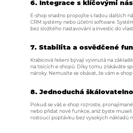
6. Integrace s klíčovými nás
E-shop snadno propojíte s řadou dalších ná
CRM systémy nebo účetní software. Systém 
bez složitého nastavování a investic do vlas
7. Stabilita a osvědčené fu
Krabicová řešení bývají vyvinutá na základ
na tisících e-shopů. Díky tomu získáváte sp
nároky. Nemusíte se obávat, že vám e-shop 
8. Jednoduchá škálovatelno
Pokud se váš e-shop rozroste, pronajímané 
nebo přidat nové funkce, aniž byste muse
rostoucí poptávku bez vysokých nákladů n