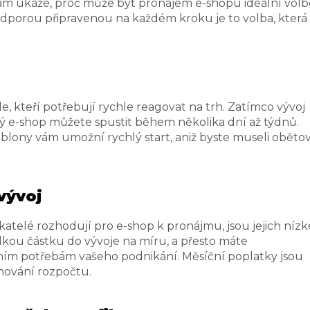
ám ukáže, proč může být pronájem e-shopu ideální volb
dporou připravenou na každém kroku je to volba, která
, kteří potřebují rychle reagovat na trh. Zatímco vývoj
vý e-shop můžete spustit během několika dní až týdnů.
lony vám umožní rychlý start, aniž byste museli oběto
 vývoj
atelé rozhodují pro e-shop k pronájmu, jsou jejich nízk
lkou částku do vývoje na míru, a přesto máte
ním potřebám vašeho podnikání. Měsíční poplatky jsou
nování rozpočtu.