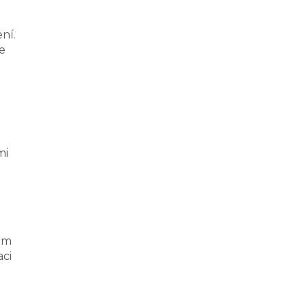
ní.
e
mi
vám
aci