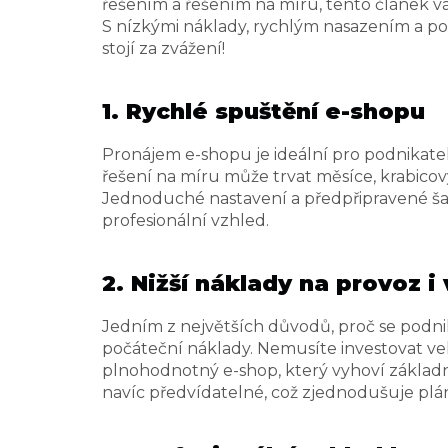
řešením a řešením na míru, tento článek v
S nízkými náklady, rychlým nasazením a po
stojí za zvážení!
1. Rychlé spuštění e-shopu
Pronájem e-shopu je ideální pro podnikatele
řešení na míru může trvat měsíce, krabico
Jednoduché nastavení a předpřipravené šab
profesionální vzhled.
2. Nižší náklady na provoz i
Jedním z největších důvodů, proč se podnik
počáteční náklady. Nemusíte investovat ve
plnohodnotný e-shop, který vyhoví základ
navíc předvídatelné, což zjednodušuje plá