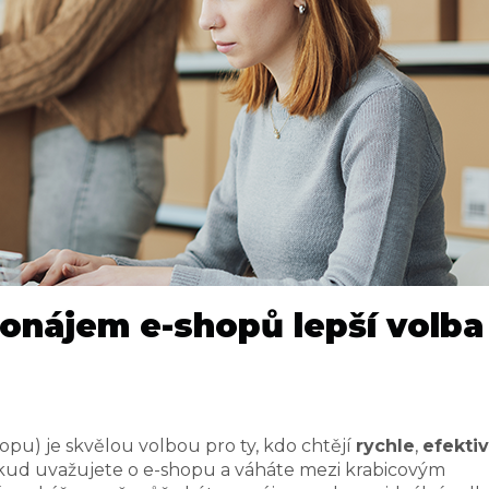
ronájem e-shopů lepší volba
pu) je skvělou volbou pro ty, kdo chtějí
rychle
,
efekti
okud uvažujete o e-shopu a váháte mezi krabicovým