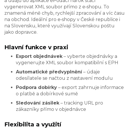
a údajů do aplikace ePodací hárok stačí
vygenerovat XML soubor přímo z e‑shopu. To
znamená méně chyb, rychlejší zpracování a víc času
na obchod. Ideální pro e‑shopy v České republice i
na Slovensku, které využívají Slovenskou poštu
jako dopravce.
Hlavní funkce v praxi
Export objednávek
– vyberte objednávky a
vygenerujte XML soubor kompatibilní s EPH
Automatické předvyplnění
– údaje
odesílatele se načtou z nastavení modulu
Podpora dobírky
– export zahrnuje informace
o platbě a dobírkové sumě
Sledování zásilek
– tracking URL pro
zákazníky přímo v objednávce
Flexibilita a využití