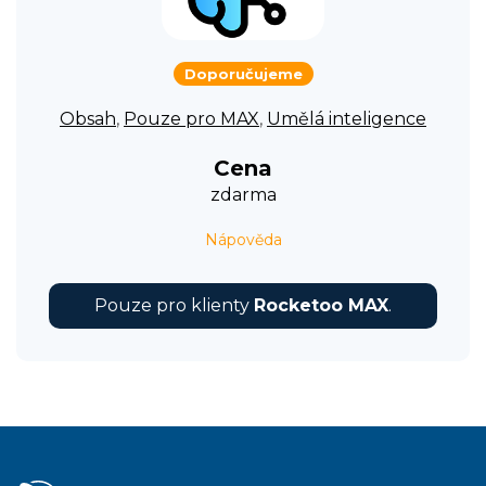
Doporučujeme
Obsah
,
Pouze pro MAX
,
Umělá inteligence
Cena
zdarma
Nápověda
Pouze pro klienty
Rocketoo MAX
.