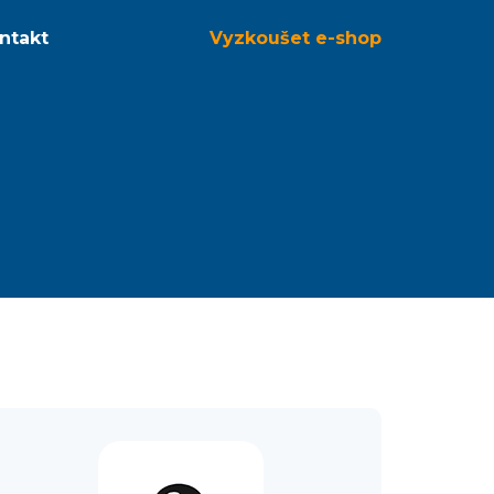
ntakt
Vyzkoušet
e-shop