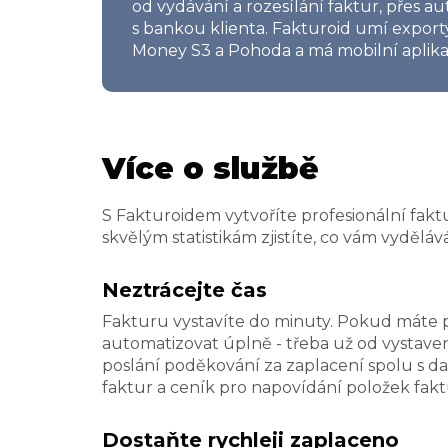
od vydávání a rozesílání faktur, přes 
s bankou klienta. Fakturoid umí expor
Money S3 a Pohoda a má mobilní aplika
Více o službě
S Fakturoidem vytvoříte profesionální fak
skvělým statistikám zjistíte, co vám vyděláv
Neztrácejte čas
Fakturu vystavíte do minuty. Pokud máte pr
automatizovat úplně - třeba už od vystavení
poslání poděkování za zaplacení spolu s 
faktur a ceník pro napovídání položek fakt
Dostaňte rychleji zaplaceno