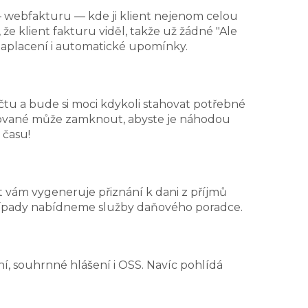
webfakturu — kde ji klient nejenom celou
, že klient fakturu viděl, takže už žádné "Ale
 zaplacení i automatické upomínky.
tu a bude si moci kdykoli stahovat potřebné
účtované může zamknout, abyste je náhodou
 času!
 vám vygeneruje přiznání k dani z příjmů
případy nabídneme služby daňového poradce.
í, souhrnné hlášení i OSS. Navíc pohlídá