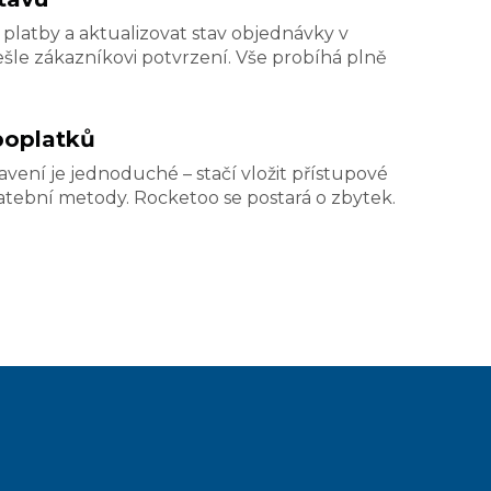
atby a aktualizovat stav objednávky v
šle zákazníkovi potvrzení. Vše probíhá plně
poplatků
ení je jednoduché – stačí vložit přístupové
atební metody. Rocketoo se postará o zbytek.