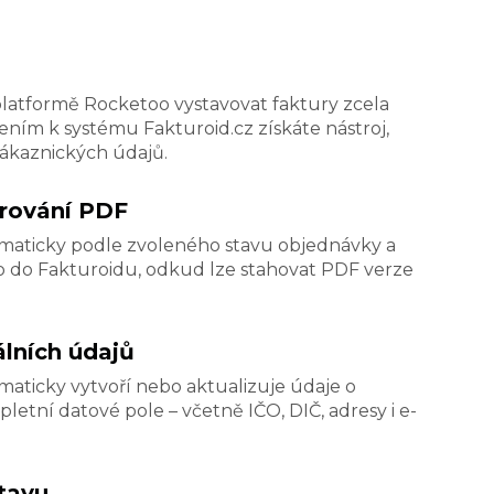
atformě Rocketoo vystavovat faktury zcela
ním k systému Fakturoid.cz získáte nástroj,
 zákaznických údajů.
erování PDF
maticky podle zvoleného stavu objednávky a
o do Fakturoidu, odkud lze stahovat PDF verze
lních údajů
aticky vytvoří nebo aktualizuje údaje o
etní datové pole – včetně IČO, DIČ, adresy i e-
stavu