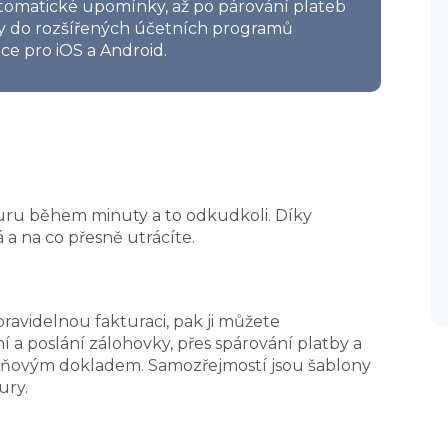
automatické upomínky, až po párování plateb
ty do rozšířených účetních programů
ce pro iOS a Android.
turu během minuty a to odkudkoli. Díky
á a na co přesně utrácíte.
avidelnou fakturaci, pak ji můžete
 a poslání zálohovky, přes spárování platby a
daňovým dokladem. Samozřejmostí jsou šablony
ury.