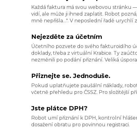
Každá faktura má svou webovou stránku — 
vidí, ale může ji ihned zaplatit. Robot pozná
mně nepřišla…". V neposlední řadě urychlí
Nejezděte za účetním
Účetního pozvete do svého fakturoidího úč
doklady, třeba z virtuální Krabice. Ty za
nezměnili po podání přiznání. Veliká úspora
Přiznejte se. Jednoduše.
Pokud uplatňujete paušální náklady, robot
včetně přehledu pro ČSSZ. Pro složitější 
Jste plátce DPH?
Robot umí přiznání k DPH, kontrolní hlášen
dosažení obratu pro povinnou registraci.