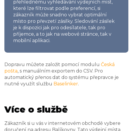
přehlednému vyhledávání výdejních míst,
které lze filtrovat podle preferencí, si
zákazník může snadno vybrat optimální
místo pro převzetí zásilky. Sledování zásilek
je k dispozici jak pro odesílatele, tak pro
příjemce, a to jak na webové stránce, tak v
mobilní aplikaci.
Dopravu můžete založit pomocí modulu
Česká
pošta
, s manuálním exportem do CSV. Pro
automatický přenos dat do systému přepravce je
nutné využít službu
Baselinker
.
Více o službě
Zákazník si u vás v internetovém obchodě vybere
doručení na adresu Balíkovny. Tato výdejní místa