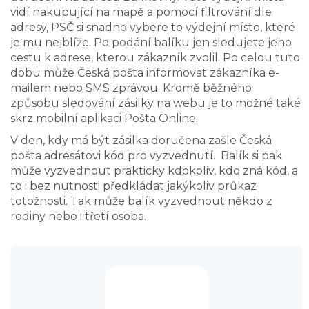
vidí nakupující na mapě a pomocí filtrování dle
adresy, PSČ si snadno vybere to výdejní místo, které
je mu nejblíže. Po podání balíku jen sledujete jeho
cestu k adrese, kterou zákazník zvolil. Po celou tuto
dobu může Česká pošta informovat zákazníka e-
mailem nebo SMS zprávou. Kromě běžného
způsobu sledování zásilky na webu je to možné také
skrz mobilní aplikaci Pošta Online.
V den, kdy má být zásilka doručena zašle Česká
pošta adresátovi kód pro vyzvednutí. Balík si pak
může vyzvednout prakticky kdokoliv, kdo zná kód, a
to i bez nutnosti předkládat jakýkoliv průkaz
totožnosti. Tak může balík vyzvednout někdo z
rodiny nebo i třetí osoba.