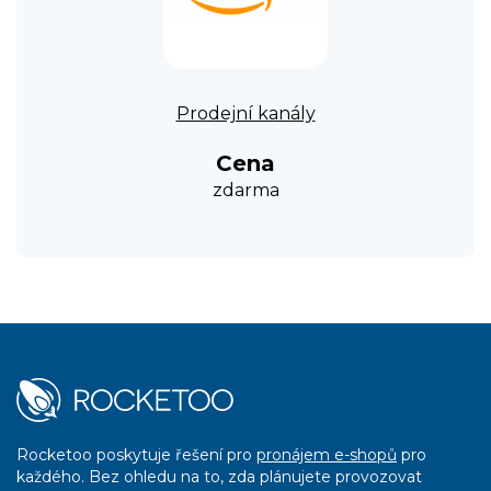
Prodejní kanály
Cena
zdarma
Rocketoo poskytuje řešení pro
pronájem e-shopů
pro
každého. Bez ohledu na to, zda plánujete provozovat